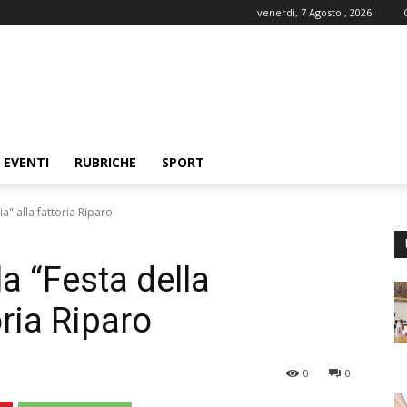
venerdì, 7 Agosto , 2026
EVENTI
RUBRICHE
SPORT
ia" alla fattoria Riparo
la “Festa della
oria Riparo
0
0