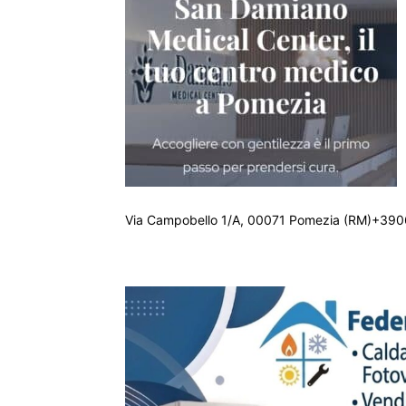
Via Campobello 1/A, 00071 Pomezia (RM)+390