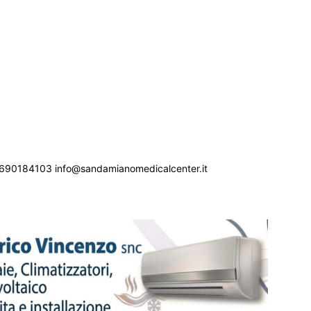
690184103 info@sandamianomedicalcenter.it