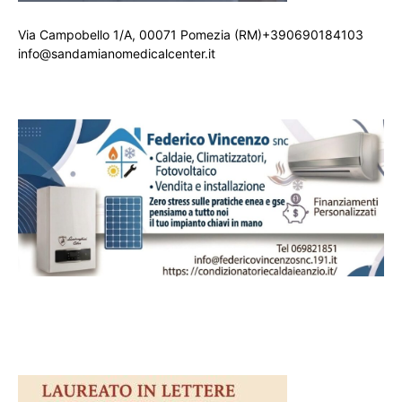
Via Campobello 1/A, 00071 Pomezia (RM)+390690184103
info@sandamianomedicalcenter.it