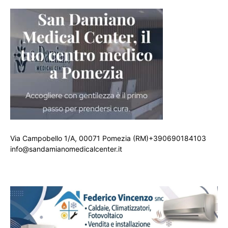
Via Campobello 1/A, 00071 Pomezia (RM)+390690184103
info@sandamianomedicalcenter.it