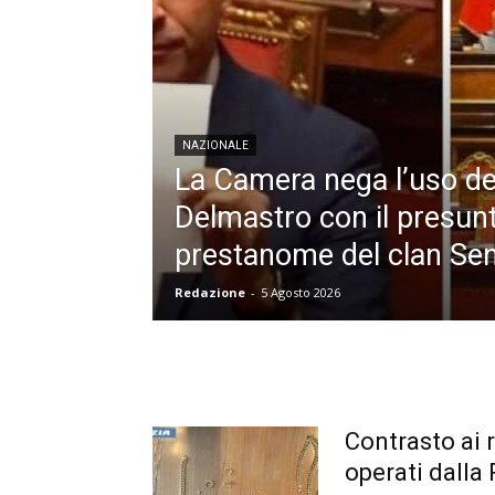
NAZIONALE
La Camera nega l’uso del
Delmastro con il presun
prestanome del clan Se
Redazione
-
5 Agosto 2026
Contrasto ai r
operati dalla 