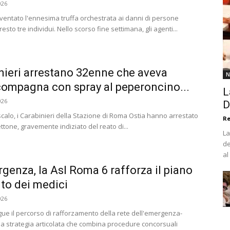
026
 sventato l'ennesima truffa orchestrata ai danni di persone
esto tre individui. Nello scorso fine settimana, gli agenti...
inieri arrestano 32enne che aveva
N
compagna con spray al peperoncino...
L
026
D
oscalo, i Carabinieri della Stazione di Roma Ostia hanno arrestato
R
ttone, gravemente indiziato del reato di...
La
de
al
enza, la Asl Roma 6 rafforza il piano
to dei medici
026
ue il percorso di rafforzamento della rete dell'emergenza-
a strategia articolata che combina procedure concorsuali