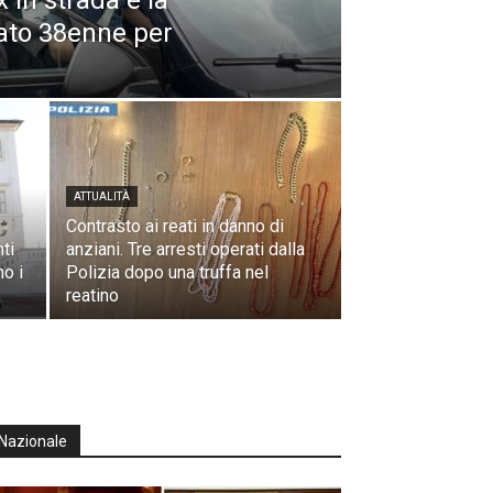
 in strada e la
ato 38enne per
ATTUALITÀ
Contrasto ai reati in danno di
ti
anziani. Tre arresti operati dalla
no i
Polizia dopo una truffa nel
reatino
Nazionale