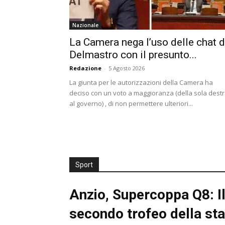
Nazionale
La Camera nega l’uso delle chat d
Delmastro con il presunto...
Redazione
-
5 Agosto 2026
La giunta per le autorizzazioni della Camera ha
deciso con un voto a maggioranza (della sola dest
al governo) , di non permettere ulteriori...
Sport
Anzio, Supercoppa Q8: Il C
secondo trofeo della st