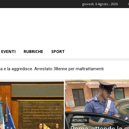
giovedì, 6 Agosto , 2026
EVENTI
RUBRICHE
SPORT
e la aggredisce. Arrestato 38enne per maltrattamenti
nti online per i cittadini. Aumentano i servizi digitali
ATTUALITÀ