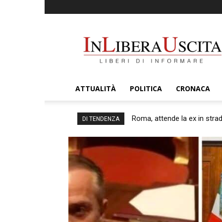
InLiberaUscita
ATTUALITÀ
POLITICA
CRONACA
Roma, attende la ex in strada 
Uffici Anzio, nuovi appuntame
DI TENDENZA