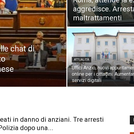
Roma, attende la ex
aggredisce. Arrest
maltrattamenti
le chat di
to
ATTUALITÀ
nese
Uffici Anzio, nuovi appuntamen
online per i cittadini. Aumenta
servizi digitali
eati in danno di anziani. Tre arresti
Polizia dopo una...