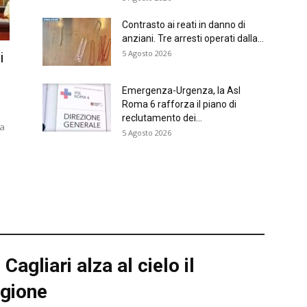
Contrasto ai reati in danno di
anziani. Tre arresti operati dalla...
5 Agosto 2026
i
Emergenza-Urgenza, la Asl
Roma 6 rafforza il piano di
reclutamento dei...
ra
5 Agosto 2026
agliari alza al cielo il
agione