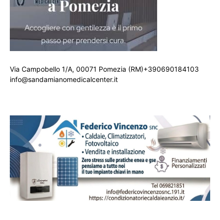
Via Campobello 1/A, 00071 Pomezia (RM)+390690184103
info@sandamianomedicalcenter.it