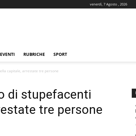
venerdì, 7 Agosto , 2026
EVENTI
RUBRICHE
SPORT
nella capitale, arrestate tre persone
o di stupefacenti
rrestate tre persone