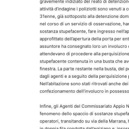
gravemente indiziato del reato di detenzion
attività d’indagine i poliziotti sono venuti a 
31enne, già sottoposto alla detenzione domici
nel corso di un servizio di osservazione, h
sostanza stupefacente, fare ingresso nell’
approfittato dell’apertura della porta per ent
assuntore ha consegnato loro un involucro 
attendevano di procedere alla perquisizione,
stupefacente contenuta in una busta che avev
finestra. La parte restante nella busta, de
dagli agenti e a seguito della perquisizione 
Nell’abitazione sono stati ritrovati anche dei r
confezionamento dell’involucro in possesso 
Infine, gli Agenti del Commissariato Appio N
fenomeno dello spaccio di sostanze stupefac
operatori, transitando su via della Marrana,
in doppia fila condotta dall’egiziano e, insos