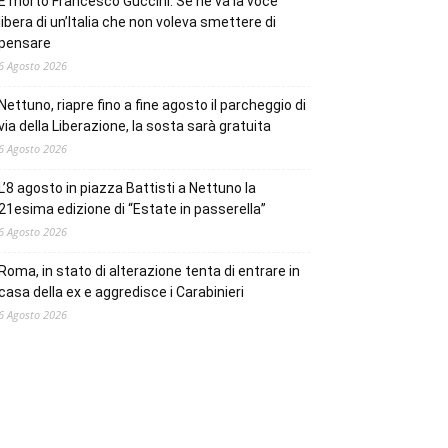
È morto Francesco Guccini. Se ne va la voce
libera di un’Italia che non voleva smettere di
pensare
6 Agosto 2026
Nettuno, riapre fino a fine agosto il parcheggio di
via della Liberazione, la sosta sarà gratuita
6 Agosto 2026
L’8 agosto in piazza Battisti a Nettuno la
21esima edizione di “Estate in passerella”
6 Agosto 2026
Roma, in stato di alterazione tenta di entrare in
casa della ex e aggredisce i Carabinieri
6 Agosto 2026