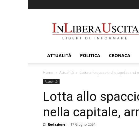
InLiberaUscita
ATTUALITÀ
POLITICA
CRONACA
Home
Attualità
Lotta allo spaccio di stupefacenti 
Attualità
Lotta allo spacci
nella capitale, a
Di
Redazione
-
17 Giugno 2024