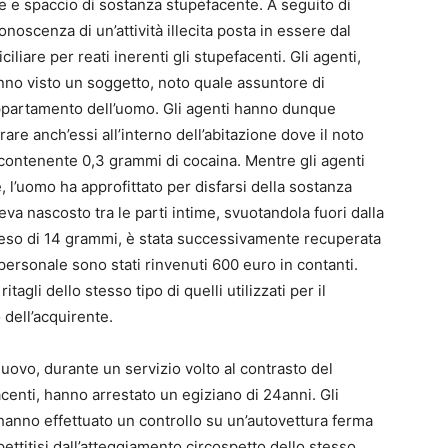
e e spaccio di sostanza stupefacente. A seguito di
conoscenza di un’attività illecita posta in essere dal
liare per reati inerenti gli stupefacenti. Gli agenti,
anno visto un soggetto, noto quale assuntore di
appartamento dell’uomo. Gli agenti hanno dunque
rare anch’essi all’interno dell’abitazione dove il noto
contenente 0,3 grammi di cocaina. Mentre gli agenti
 l’uomo ha approfittato per disfarsi della sostanza
a nascosto tra le parti intime, svuotandola fuori dalla
l peso di 14 grammi, è stata successivamente recuperata
personale sono stati rinvenuti 600 euro in contanti.
itagli dello stesso tipo di quelli utilizzati per il
dell’acquirente.
uovo, durante un servizio volto al contrasto del
enti, hanno arrestato un egiziano di 24anni. Gli
 hanno effettuato un controllo su un’autovettura ferma
pettitisi dall’atteggiamento circospetto dello stesso,