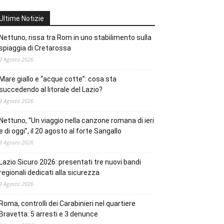
Ultime Notizie
Nettuno, rissa tra Rom in uno stabilimento sulla
spiaggia di Cretarossa
9 Agosto 2026
Mare giallo e “acque cotte”: cosa sta
succedendo al litorale del Lazio?
9 Agosto 2026
Nettuno, “Un viaggio nella canzone romana di ieri
e di oggi”, il 20 agosto al forte Sangallo
9 Agosto 2026
Lazio Sicuro 2026: presentati tre nuovi bandi
regionali dedicati alla sicurezza
9 Agosto 2026
Roma, controlli dei Carabinieri nel quartiere
Bravetta: 5 arresti e 3 denunce