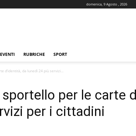
domenica, 9 Agosto , 2026
EVENTI
RUBRICHE
SPORT
e d’identità, da lunedì 24 più servizi...
portello per le carte d
vizi per i cittadini