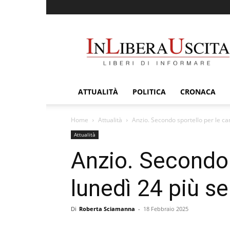
InLiberaUscita
ATTUALITÀ
POLITICA
CRONACA
Home
Attualità
Anzio. Secondo sportello per le cart
Attualità
Anzio. Secondo s
lunedì 24 più ser
Di
Roberta Sciamanna
-
18 Febbraio 2025