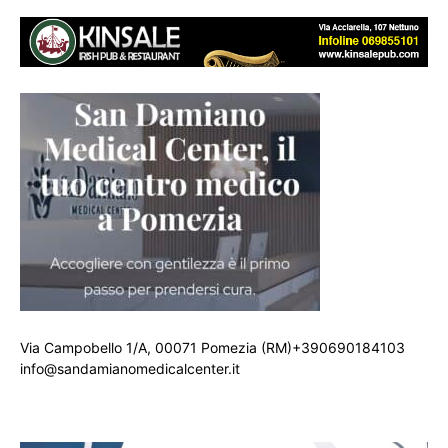
Via Campobello 1/A, 00071 Pomezia (RM)+390690184103
info@sandamianomedicalcenter.it