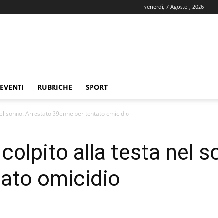
venerdì, 7 Agosto , 2026
EVENTI
RUBRICHE
SPORT
nel sonno. Arrestato 39enne per tentato omicidio
colpito alla testa nel s
ato omicidio