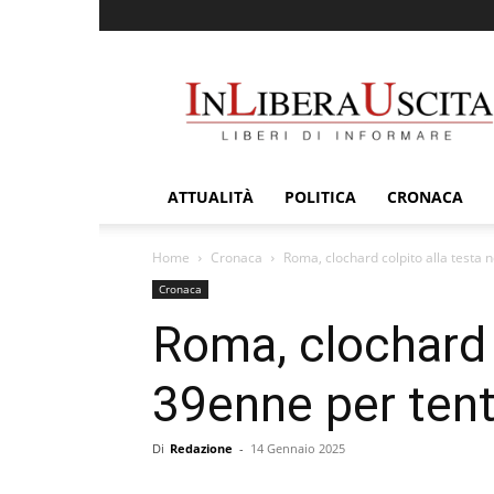
InLiberaUscita
ATTUALITÀ
POLITICA
CRONACA
Home
Cronaca
Roma, clochard colpito alla testa 
Cronaca
Roma, clochard 
39enne per tent
Di
Redazione
-
14 Gennaio 2025