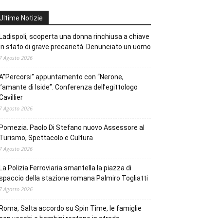
Ultime Notizie
Ladispoli, scoperta una donna rinchiusa a chiave
in stato di grave precarietà. Denunciato un uomo
7 Agosto 2026
A”Percorsi” appuntamento con “Nerone,
l’amante di Iside”. Conferenza dell’egittologo
Cavillier
7 Agosto 2026
Pomezia. Paolo Di Stefano nuovo Assessore al
Turismo, Spettacolo e Cultura
7 Agosto 2026
La Polizia Ferroviaria smantella la piazza di
spaccio della stazione romana Palmiro Togliatti
7 Agosto 2026
Roma, Salta accordo su Spin Time, le famiglie