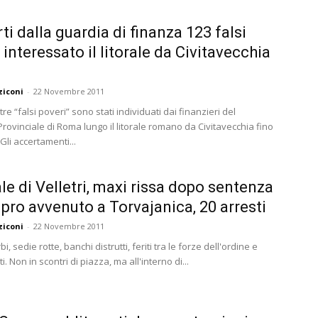
ti dalla guardia di finanza 123 falsi
 interessato il litorale da Civitavecchia
ziconi
-
22 Novembre 2011
re “falsi poveri” sono stati individuati dai finanzieri del
ovinciale di Roma lungo il litorale romano da Civitavecchia fino
Gli accertamenti...
le di Velletri, maxi rissa dopo sentenza
upro avvenuto a Torvajanica, 20 arresti
ziconi
-
22 Novembre 2011
i, sedie rotte, banchi distrutti, feriti tra le forze dell'ordine e
i. Non in scontri di piazza, ma all'interno di...