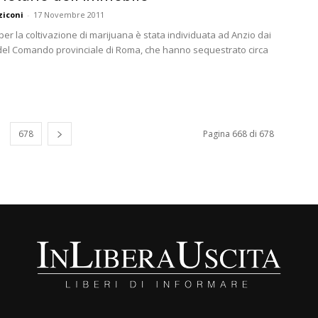
ziconi
-
17 Novembre 2011
er la coltivazione di marijuana è stata individuata ad Anzio dai
 del Comando provinciale di Roma, che hanno sequestrato circa
678
Pagina 668 di 678