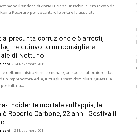
settimana il sindaco di Anzio Luciano Bruschini si era recato dal
 Roma Pecoraro per decantare le virtù e la assoluta...
a: presunta corruzione e 5 arresti,
ndagine coinvolto un consigliere
ale di Nettuno
ziconi
-
24 Novembre 2011
nte dell’amministrazione comunale, un suo collaboratore, due
 un imprenditore edile, tutti agli arresti domiciliari. Questa la
per tutta la...
na- Incidente mortale sull’appia, la
a è Roberto Carbone, 22 anni. Gestiva il
o...
ziconi
-
24 Novembre 2011