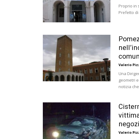
Proprio in 
Prefetto di
Pomezi
nell’i
comun
Valerio Piz
Una Dirige
geometri ed
notizia che 
Cister
vittim
negozi
Valerio Piz