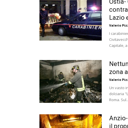
Ostia-
contraf
Lazio e
Valerio Piz
I carabinie
Civitavecc
Capitale, a 
Nettun
zona a
Valerio Piz
Un vasto in
dolciaria "
Roma. Sul..
Anzio-
il pro