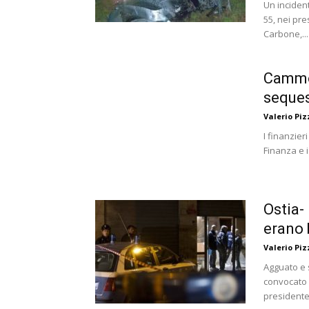
Un incident
55, nei pre
Carbone,...
Cammor
sequest
Valerio Piz
I finanzier
Finanza e i
Ostia-
erano 
Valerio Piz
Agguato e s
convocato d
presidente 