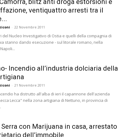
 Camorra, blitz anti droga estorsioni e
fazione, ventiquattro arresti tra il
...
ziconi
-
22 Novembre 2011
ri del Nucleo Investigativo di Ostia e quelli della compagnia di
hia stanno dando esecuzione - sul litorale romano, nella
Napoli...
o- Incendio all’industria dolciaria della
rtigiana
ziconi
-
21 Novembre 2011
cendio ha distrutto all'alba di ieri il capannone dell'azienda
Lecca Lecca" nella zona artigiana di Nettuno, in provincia di
.
 Serra con Marijuana in casa, arrestato
prietario dell’immobile