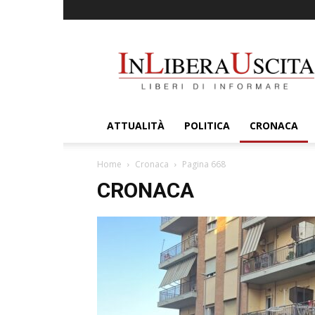
InLiberaUscita
ATTUALITÀ
POLITICA
CRONACA
Home
Cronaca
Pagina 668
CRONACA