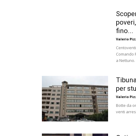
Scoper
poveri,
fino...
Valerio Piz
Centoventit
Comando Pr
a Nettuno. 
Tibuna
per st
Valerio Piz
Botte da orb
venti arrest