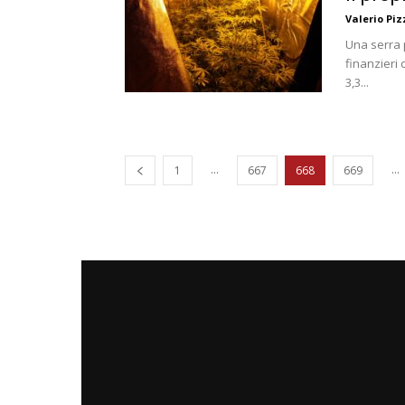
Valerio Piz
Una serra p
finanzieri
3,3...
...
...
1
667
668
669