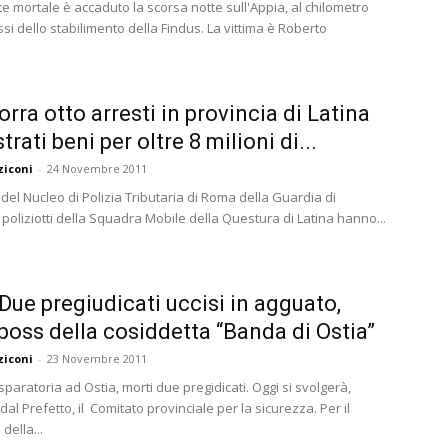
e mortale è accaduto la scorsa notte sull'Appia, al chilometro
ssi dello stabilimento della Findus. La vittima è Roberto
ra otto arresti in provincia di Latina
rati beni per oltre 8 milioni di...
ziconi
-
24 Novembre 2011
i del Nucleo di Polizia Tributaria di Roma della Guardia di
 poliziotti della Squadra Mobile della Questura di Latina hanno...
 Due pregiudicati uccisi in agguato,
boss della cosiddetta “Banda di Ostia”
ziconi
-
23 Novembre 2011
paratoria ad Ostia, morti due pregidicati. Oggi si svolgerà,
al Prefetto, il Comitato provinciale per la sicurezza. Per il
della...