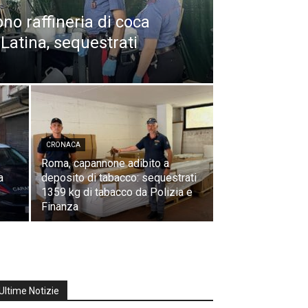
ono raffineria di coca
Latina, sequestrati
CRONACA
Roma, capannone adibito a
a
deposito di tabacco: sequestrati
1359 kg di tabacco da Polizia e
Finanza
Ultime Notizie