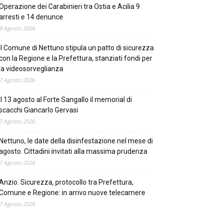
Operazione dei Carabinieri tra Ostia e Acilia 9
arresti e 14 denunce
8 Agosto 2026
Il Comune di Nettuno stipula un patto di sicurezza
con la Regione e la Prefettura, stanziati fondi per
la videosorveglianza
7 Agosto 2026
Il 13 agosto al Forte Sangallo il memorial di
scacchi Giancarlo Gervasi
7 Agosto 2026
Nettuno, le date della disinfestazione nel mese di
agosto. Cittadini invitati alla massima prudenza
7 Agosto 2026
Anzio. Sicurezza, protocollo tra Prefettura,
Comune e Regione: in arrivo nuove telecamere
7 Agosto 2026