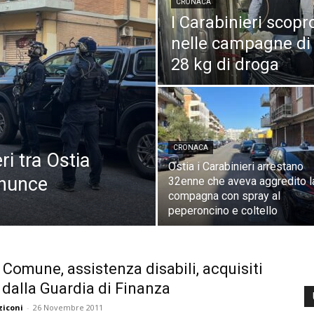
CRONACA
I Carabinieri scopr
nelle campagne di 
28 kg di droga
CRONACA
ri tra Ostia
Ostia i Carabinieri arrestano
enunce
32enne che aveva aggredito l
compagna con spray al
peperoncino e coltello
 Comune, assistenza disabili, acquisiti
i dalla Guardia di Finanza
ziconi
-
26 Novembre 2011