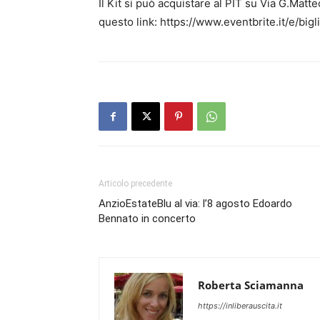
Il Kit si può acquistare al PIT su Via G.Matte
questo link: https://www.eventbrite.it/e/bi
Articolo precedente
AnzioEstateBlu al via: l’8 agosto Edoardo
Bennato in concerto
Roberta Sciamanna
https://inliberauscita.it