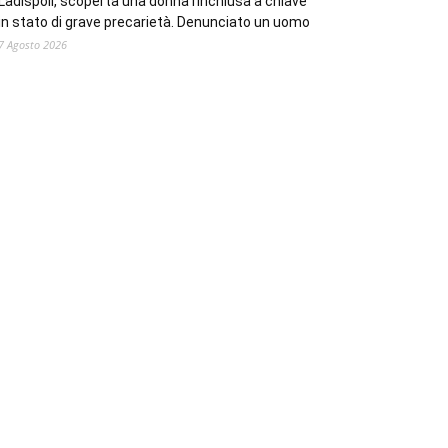
Ladispoli, scoperta una donna rinchiusa a chiave
in stato di grave precarietà. Denunciato un uomo
7 Agosto 2026