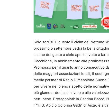
Solo sorrisi. È questo il claim del Nettuno 
prossimo 5 settembre vedrà la bella cittadina
salone del gusto a cielo aperto, volto a far 
Cacchione, in abbinamento alle prelibatezze
Promosso per il quarto anno consecutivo da
delle maggiori associazioni locali, il soste
media partner di Radio Dimensione Suono Ro
per vivere nel pieno rispetto delle normati
più glamour dedicati al vino e alla valorizza
nettunese. Protagonisti: la Cantina Bacco, l
l’ “I.I.S. Apicio Colonna Gatti” di Anzio e alt