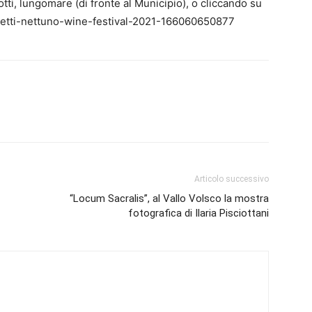
otti, lungomare (di fronte al Municipio), o cliccando su
glietti-nettuno-wine-festival-2021-166060650877
Articolo successivo
“Locum Sacralis”, al Vallo Volsco la mostra
fotografica di Ilaria Pisciottani