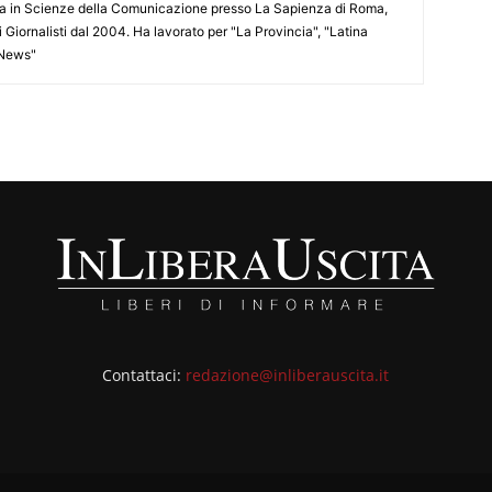
ata in Scienze della Comunicazione presso La Sapienza di Roma,
i Giornalisti dal 2004. Ha lavorato per "La Provincia", "Latina
 News"
Contattaci:
redazione@inliberauscita.it