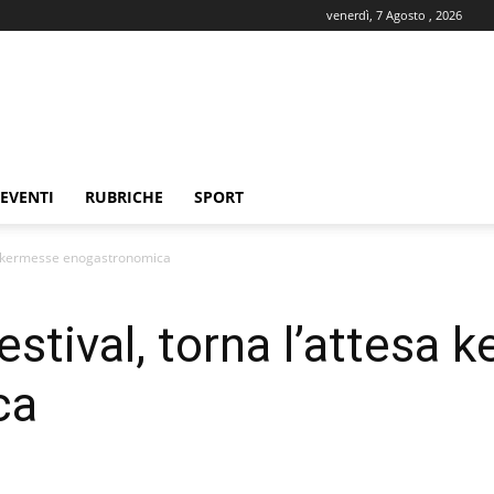
venerdì, 7 Agosto , 2026
EVENTI
RUBRICHE
SPORT
sa kermesse enogastronomica
stival, torna l’attesa 
ca