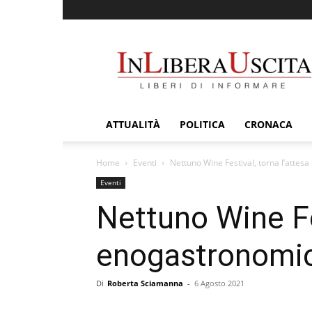
InLiberaUscita
ATTUALITÀ
POLITICA
CRONACA
Home
Eventi
Nettuno Wine Festival, torna l’atte
Eventi
Nettuno Wine Fe
enogastronomi
Di
Roberta Sciamanna
-
6 Agosto 2021