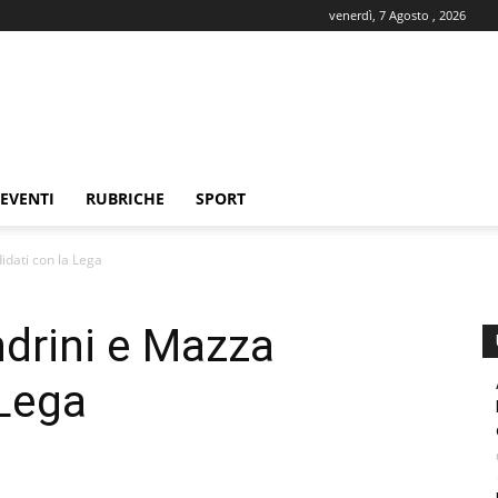
venerdì, 7 Agosto , 2026
EVENTI
RUBRICHE
SPORT
idati con la Lega
drini e Mazza
 Lega