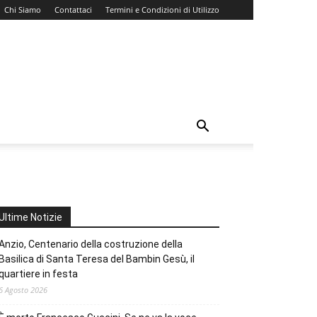
Chi Siamo
Contattaci
Termini e Condizioni di Utilizzo
Ultime Notizie
Anzio, Centenario della costruzione della
Basilica di Santa Teresa del Bambin Gesù, il
quartiere in festa
6 Agosto 2026