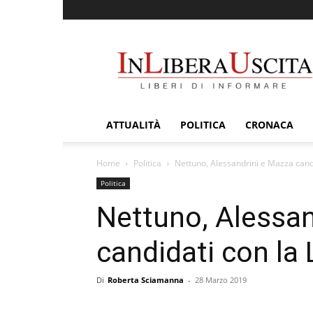
InLiberaUscita
ATTUALITÀ
POLITICA
CRONACA
Home
Politica
Nettuno, Alessandrini e Mazza cand
Politica
Nettuno, Alessan
candidati con la
Di
Roberta Sciamanna
-
28 Marzo 2019