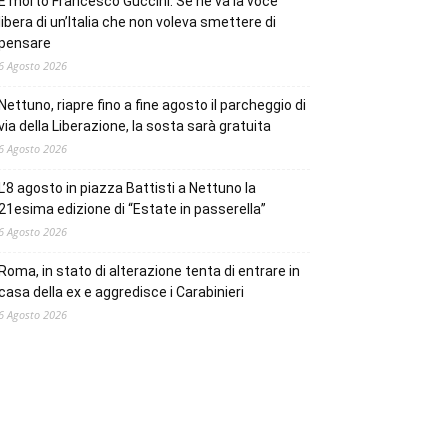
È morto Francesco Guccini. Se ne va la voce
libera di un’Italia che non voleva smettere di
pensare
6 Agosto 2026
Nettuno, riapre fino a fine agosto il parcheggio di
via della Liberazione, la sosta sarà gratuita
6 Agosto 2026
L’8 agosto in piazza Battisti a Nettuno la
21esima edizione di “Estate in passerella”
6 Agosto 2026
Roma, in stato di alterazione tenta di entrare in
casa della ex e aggredisce i Carabinieri
6 Agosto 2026