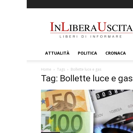
InLiberaUscita
ATTUALITÀ
POLITICA
CRONACA
Home
Tags
Bollette luce e gas
Tag: Bollette luce e gas