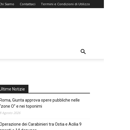
Chi Siamo
Contattaci
Termini e Condizioni di Utilizzo
Ultime Notizie
Roma, Giunta approva opere pubbliche nelle
“zone O” e nei toponimi
8 Agosto 2026
Operazione dei Carabinieri tra Ostia e Acilia 9