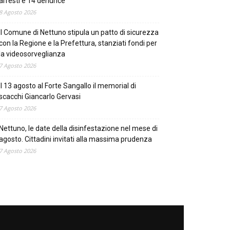
arresti e 14 denunce
8 Agosto 2026
Il Comune di Nettuno stipula un patto di sicurezza
con la Regione e la Prefettura, stanziati fondi per
la videosorveglianza
7 Agosto 2026
Il 13 agosto al Forte Sangallo il memorial di
scacchi Giancarlo Gervasi
7 Agosto 2026
Nettuno, le date della disinfestazione nel mese di
agosto. Cittadini invitati alla massima prudenza
7 Agosto 2026