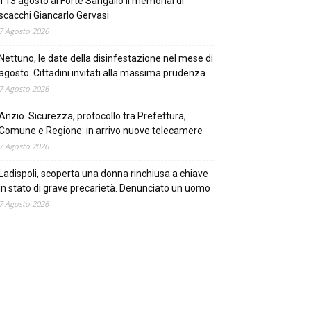
Il 13 agosto al Forte Sangallo il memorial di
scacchi Giancarlo Gervasi
7 Agosto 2026
Nettuno, le date della disinfestazione nel mese di
agosto. Cittadini invitati alla massima prudenza
7 Agosto 2026
Anzio. Sicurezza, protocollo tra Prefettura,
Comune e Regione: in arrivo nuove telecamere
7 Agosto 2026
Ladispoli, scoperta una donna rinchiusa a chiave
in stato di grave precarietà. Denunciato un uomo
7 Agosto 2026