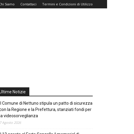
Chi Siamo
Contattaci
Termini e Condizioni di Utilizzo
Ultime Notizie
Il Comune di Nettuno stipula un patto di sicurezza
con la Regione e la Prefettura, stanziati fondi per
la videosorveglianza
7 Agosto 2026