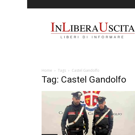
InLiberaUscita
Home
Tags
Castel Gandolfo
Tag: Castel Gandolfo