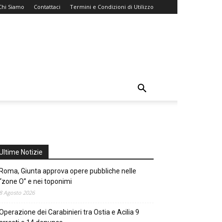
Chi Siamo
Contattaci
Termini e Condizioni di Utilizzo
Ultime Notizie
Roma, Giunta approva opere pubbliche nelle
“zone O” e nei toponimi
8 Agosto 2026
Operazione dei Carabinieri tra Ostia e Acilia 9