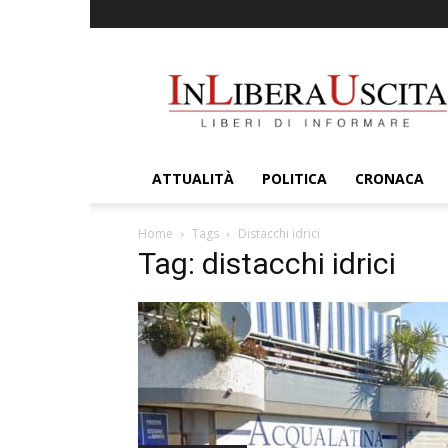
InLiberaUscita
ATTUALITÀ
POLITICA
CRONACA
Home
Tags
Distacchi idrici
Tag: distacchi idrici