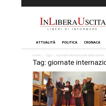
InLiberaUscita
ATTUALITÀ
POLITICA
CRONACA
Home
Tags
Giornate internazionali della donna
Tag: giornate internazi