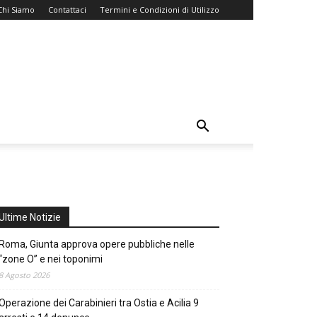
Chi Siamo
Contattaci
Termini e Condizioni di Utilizzo
Ultime Notizie
Roma, Giunta approva opere pubbliche nelle
“zone O” e nei toponimi
8 Agosto 2026
Operazione dei Carabinieri tra Ostia e Acilia 9