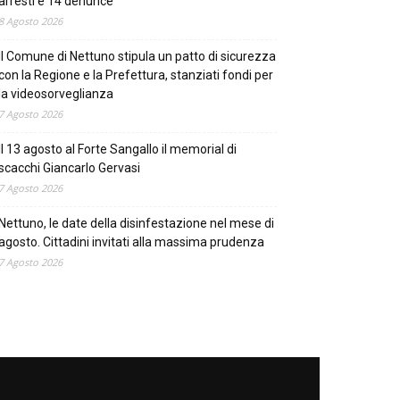
arresti e 14 denunce
8 Agosto 2026
Il Comune di Nettuno stipula un patto di sicurezza
con la Regione e la Prefettura, stanziati fondi per
la videosorveglianza
7 Agosto 2026
Il 13 agosto al Forte Sangallo il memorial di
scacchi Giancarlo Gervasi
7 Agosto 2026
Nettuno, le date della disinfestazione nel mese di
agosto. Cittadini invitati alla massima prudenza
7 Agosto 2026