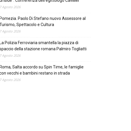
di Iside”. Conferenza dell’egittologo Cavillier
7 Agosto 2026
Pomezia. Paolo Di Stefano nuovo Assessore al
Turismo, Spettacolo e Cultura
7 Agosto 2026
La Polizia Ferroviaria smantella la piazza di
spaccio della stazione romana Palmiro Togliatti
7 Agosto 2026
Roma, Salta accordo su Spin Time, le famiglie
con vecchi e bambini restano in strada
7 Agosto 2026