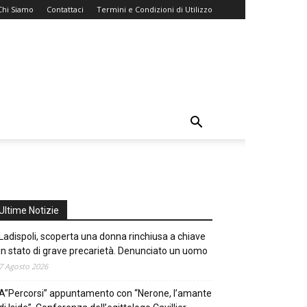
Chi Siamo
Contattaci
Termini e Condizioni di Utilizzo
Ultime Notizie
Ladispoli, scoperta una donna rinchiusa a chiave
in stato di grave precarietà. Denunciato un uomo
7 Agosto 2026
A”Percorsi” appuntamento con “Nerone, l’amante