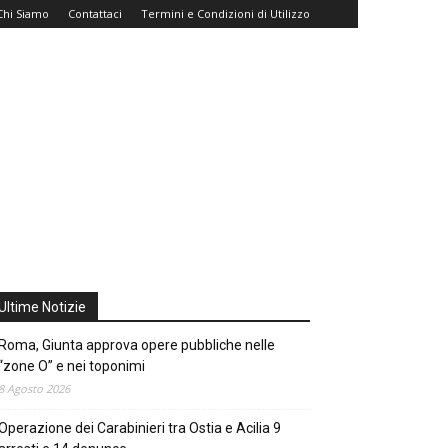
Chi Siamo
Contattaci
Termini e Condizioni di Utilizzo
Ultime Notizie
Roma, Giunta approva opere pubbliche nelle
“zone O” e nei toponimi
8 Agosto 2026
Operazione dei Carabinieri tra Ostia e Acilia 9