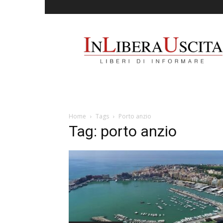
InLiberaUscita
Home
Tags
Porto anzio
Tag: porto anzio