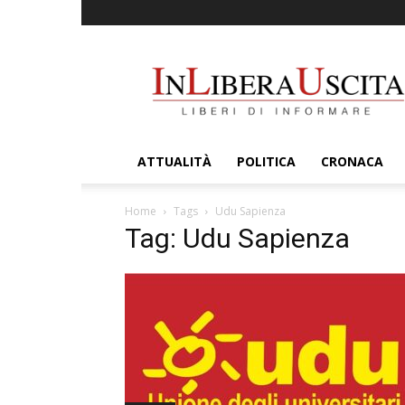
InLiberaUscita
ATTUALITÀ
POLITICA
CRONACA
Home
Tags
Udu Sapienza
Tag: Udu Sapienza