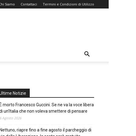
Chi Siamo
Contattaci
Termini e Condizioni di Utilizzo
Ultime Notizie
È morto Francesco Guccini. Se ne va la voce libera
di un’Italia che non voleva smettere di pensare
6 Agosto 2026
Nettuno, riapre fino a fine agosto il parcheggio di