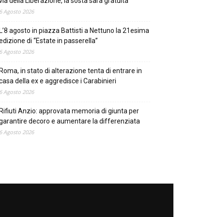
via della Liberazione, la sosta sarà gratuita
6 Agosto 2026
L’8 agosto in piazza Battisti a Nettuno la 21esima
edizione di “Estate in passerella”
6 Agosto 2026
Roma, in stato di alterazione tenta di entrare in
casa della ex e aggredisce i Carabinieri
6 Agosto 2026
Rifiuti Anzio: approvata memoria di giunta per
garantire decoro e aumentare la differenziata
6 Agosto 2026