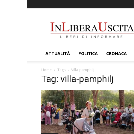
InLiberaUscita
ATTUALITÀ
POLITICA
CRONACA
Home
Tags
Villa-pamphilj
Tag: villa-pamphilj