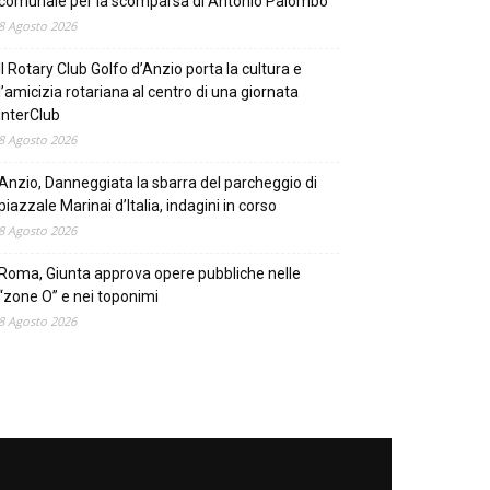
comunale per la scomparsa di Antonio Palombo
8 Agosto 2026
Il Rotary Club Golfo d’Anzio porta la cultura e
l’amicizia rotariana al centro di una giornata
InterClub
8 Agosto 2026
Anzio, Danneggiata la sbarra del parcheggio di
piazzale Marinai d’Italia, indagini in corso
8 Agosto 2026
Roma, Giunta approva opere pubbliche nelle
“zone O” e nei toponimi
8 Agosto 2026