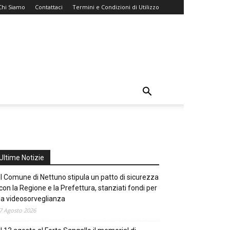
Chi Siamo
Contattaci
Termini e Condizioni di Utilizzo
Ultime Notizie
Il Comune di Nettuno stipula un patto di sicurezza
con la Regione e la Prefettura, stanziati fondi per
la videosorveglianza
7 Agosto 2026