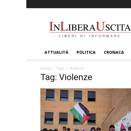
InLiberaUscita
ATTUALITÀ
POLITICA
CRONACA
Home
Tags
Violenze
Tag: Violenze