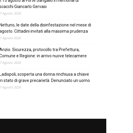
Il 13 agosto al Forte Sangallo il memorial di
scacchi Giancarlo Gervasi
7 Agosto 2026
Nettuno, le date della disinfestazione nel mese di
agosto. Cittadini invitati alla massima prudenza
7 Agosto 2026
Anzio. Sicurezza, protocollo tra Prefettura,
Comune e Regione: in arrivo nuove telecamere
7 Agosto 2026
Ladispoli, scoperta una donna rinchiusa a chiave
in stato di grave precarietà. Denunciato un uomo
7 Agosto 2026