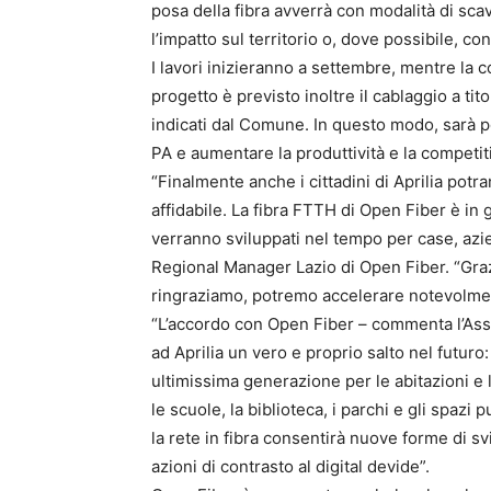
posa della fibra avverrà con modalità di sc
l’impatto sul territorio o, dove possibile, con 
I lavori inizieranno a settembre, mentre la c
progetto è previsto inoltre il cablaggio a tito
indicati dal Comune. In questo modo, sarà po
PA e aumentare la produttività e la competiti
“Finalmente anche i cittadini di Aprilia pot
affidabile. La fibra FTTH di Open Fiber è in gra
verranno sviluppati nel tempo per case, azie
Regional Manager Lazio di Open Fiber. “Gra
ringraziamo, potremo accelerare notevolment
“L’accordo con Open Fiber – commenta l’Ass
ad Aprilia un vero e proprio salto nel futuro
ultimissima generazione per le abitazioni e l
le scuole, la biblioteca, i parchi e gli spazi 
la rete in fibra consentirà nuove forme di svi
azioni di contrasto al digital devide”.