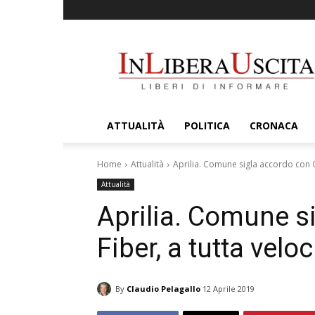
InLiberaUscita
ATTUALITÀ
POLITICA
CRONACA
Home
Attualità
Aprilia. Comune sigla accordo con Op
Attualità
Aprilia. Comune s
Fiber, a tutta veloc
By
Claudio Pelagallo
12 Aprile 2019