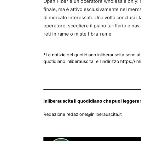
Open Fiber è un operatore wholesale only: no
finale, ma è attivo esclusivamente nel mercat
di mercato interessati. Una volta conclusi i l
operatore, scegliere il piano tariffario e n
reti in rame o miste fibra-rame.
*Le notizie del quotidiano inliberauscita sono ut
quotidiano inliberauscita e l’indirizzo https://inl
___________________________________________________
Inliberauscita il quodidiano che puoi leggere
Redazione redazione@inliberauscita.it