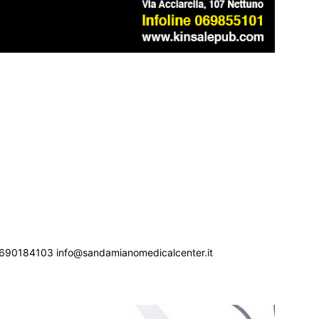
690184103 info@sandamianomedicalcenter.it