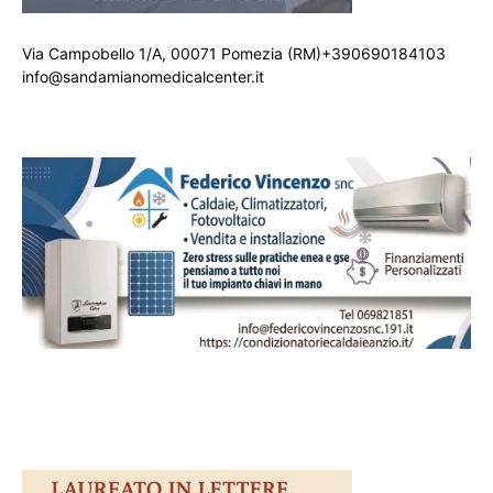
Via Campobello 1/A, 00071 Pomezia (RM)+390690184103
info@sandamianomedicalcenter.it