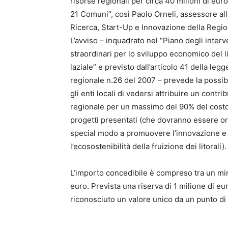
risorse regionali per circa 40 milioni di eur
21 Comuni”, così Paolo Orneli, assessore a
Ricerca, Start-Up e Innovazione della Regio
L’avviso – inquadrato nel “Piano degli interv
straordinari per lo sviluppo economico del l
laziale” e previsto dall’articolo 41 della legg
regionale n.26 del 2007 – prevede la possibi
gli enti locali di vedersi attribuire un contri
regionale per un massimo del 90% del costo
progetti presentati (che dovranno essere ori
special modo a promuovere l’innovazione e
l’ecosostenibilità della fruizione dei litorali).
L’importo concedibile è compreso tra un min
euro. Prevista una riserva di 1 milione di e
riconosciuto un valore unico da un punto di v