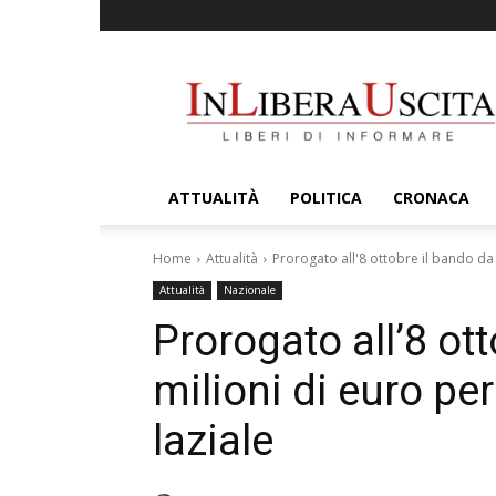
InLiberaUscita
ATTUALITÀ
POLITICA
CRONACA
Home
Attualità
Prorogato all'8 ottobre il bando da 1
Attualità
Nazionale
Prorogato all’8 ot
milioni di euro per
laziale