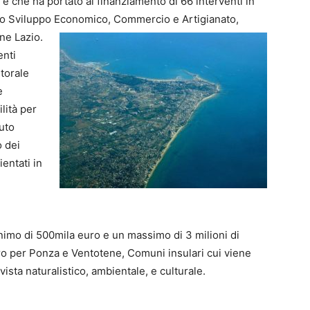
o e che ha portato al finanziamento di 66 interventi in
llo Sviluppo Economico, Commercio e Artigianato,
ne Lazio.
enti
itorale
e
lità per
buto
 dei
entati in
imo di 500mila euro e un massimo di 3 milioni di
uro per Ponza e Ventotene, Comuni insulari cui viene
ista naturalistico, ambientale, e culturale.