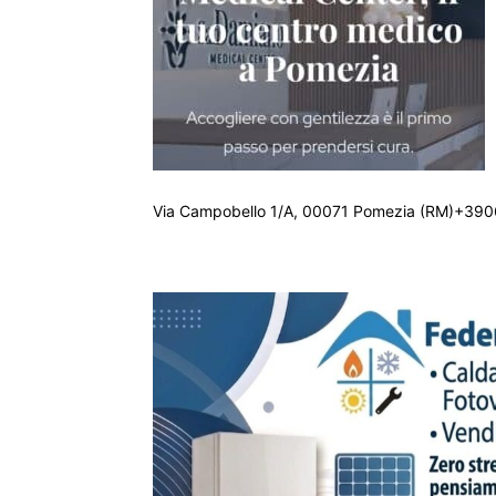
Via Campobello 1/A, 00071 Pomezia (RM)+390