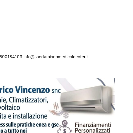
690184103 info@sandamianomedicalcenter.it