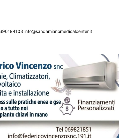
690184103 info@sandamianomedicalcenter.it