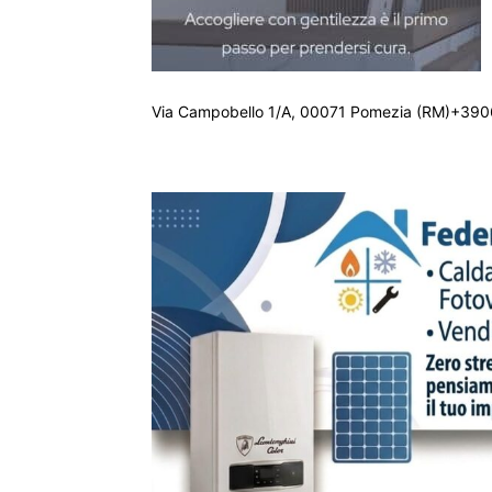
Via Campobello 1/A, 00071 Pomezia (RM)+390