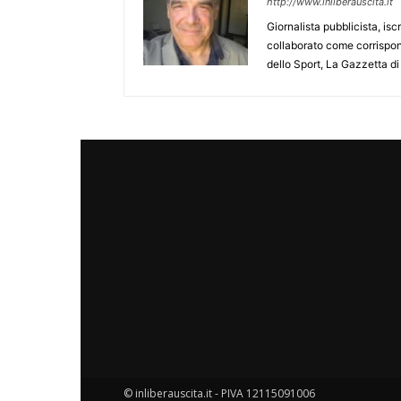
http://www.inliberauscita.it
Giornalista pubblicista, isc
collaborato come corrispond
dello Sport, La Gazzetta di
© inliberauscita.it - PIVA 12115091006