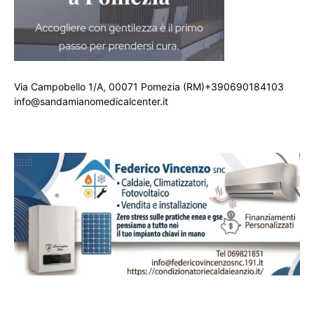
Via Campobello 1/A, 00071 Pomezia (RM)+390690184103
info@sandamianomedicalcenter.it