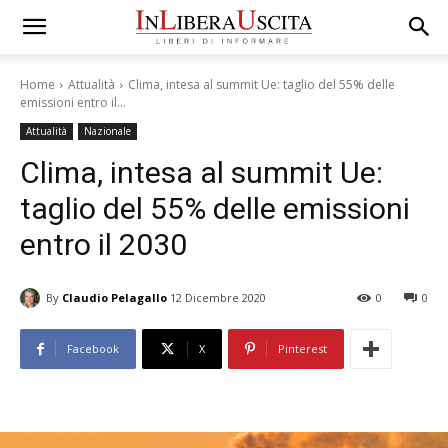
Home
Attualità
Clima, intesa al summit Ue: taglio del 55% delle
emissioni entro il...
Attualità
Nazionale
Clima, intesa al summit Ue:
taglio del 55% delle emissioni
entro il 2030
By
Claudio Pelagallo
12 Dicembre 2020
0
0
Facebook
X
Pinterest