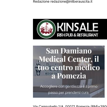
Redazione redazione@inliberauscita.it
Via Campobello 1/A, 00071 Pomezia (RM)+390