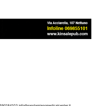
690184103 info@sandamianomedicalcenter.it