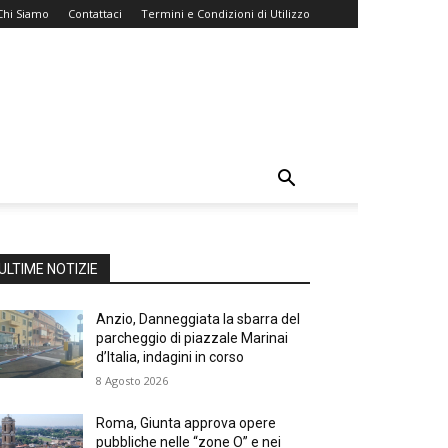
Chi Siamo
Contattaci
Termini e Condizioni di Utilizzo
ULTIME NOTIZIE
Anzio, Danneggiata la sbarra del
parcheggio di piazzale Marinai
d’Italia, indagini in corso
8 Agosto 2026
Roma, Giunta approva opere
pubbliche nelle “zone O” e nei