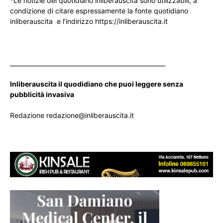
*Le notizie del quotidiano inliberauscita sono utilizzabili, a
condizione di citare espressamente la fonte quotidiano
inliberauscita e l’indirizzo https://inliberauscita.it
____________________________________________________
Inliberauscita il quodidiano che puoi leggere senza
pubblicità invasiva
Redazione redazione@inliberauscita.it