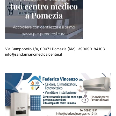
Via Campobello 1/A, 00071 Pomezia (RM)+390690184103
info@sandamianomedicalcenter.it