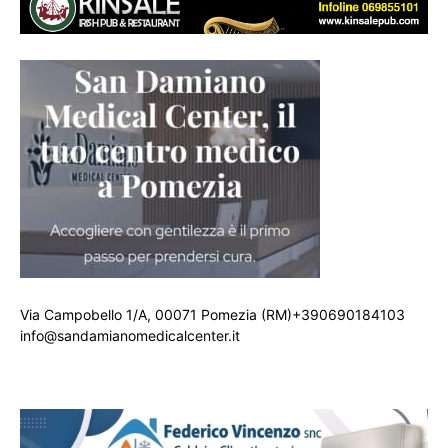
Via Campobello 1/A, 00071 Pomezia (RM)+390690184103
info@sandamianomedicalcenter.it