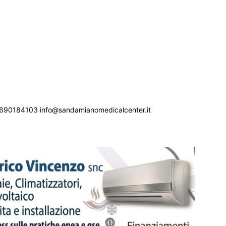
690184103 info@sandamianomedicalcenter.it