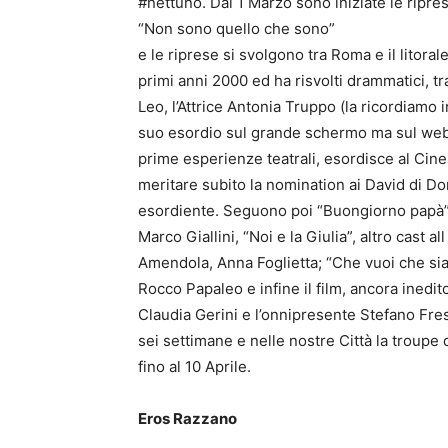
#nettuno. Dal 1 Marzo sono iniziate le ripre
“Non sono quello che sono”
e le riprese si svolgono tra Roma e il litoral
primi anni 2000 ed ha risvolti drammatici, t
Leo, l’Attrice Antonia Truppo (la ricordiamo
suo esordio sul grande schermo ma sul web
prime esperienze teatrali, esordisce al Cinem
meritare subito la nomination ai David di Don
esordiente. Seguono poi “Buongiorno papà”,
Marco Giallini, “Noi e la Giulia”, altro cast 
Amendola, Anna Foglietta; “Che vuoi che sia
Rocco Papaleo e infine il film, ancora inedit
Claudia Gerini e l’onnipresente Stefano Fre
sei settimane e nelle nostre Città la troupe
fino al 10 Aprile.
Eros Razzano