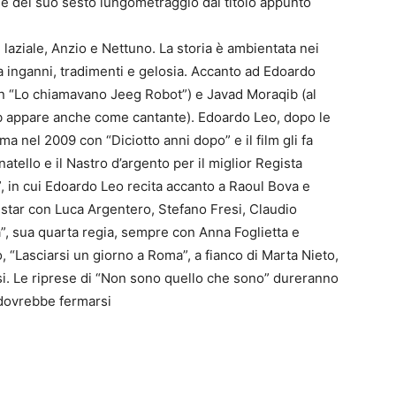
se del suo sesto lungometraggio dal titolo appunto
e laziale, Anzio e Nettuno. La storia è ambientata nei
ra inganni, tradimenti e gelosia. Accanto ad Edoardo
 in “Lo chiamavano Jeeg Robot”) e Javad Moraqib (al
 appare anche come cantante). Edoardo Leo, dopo le
a nel 2009 con “Diciotto anni dopo” e il film gli fa
atello e il Nastro d’argento per il miglior Regista
 in cui Edoardo Leo recita accanto a Raoul Bova e
all star con Luca Argentero, Stefano Fresi, Claudio
”, sua quarta regia, sempre con Anna Foglietta e
o, “Lasciarsi un giorno a Roma”, a fianco di Marta Nieto,
si. Le riprese di “Non sono quello che sono” dureranno
 dovrebbe fermarsi