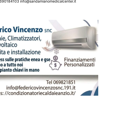
690184103 info@sandamianomedicalcenter.it