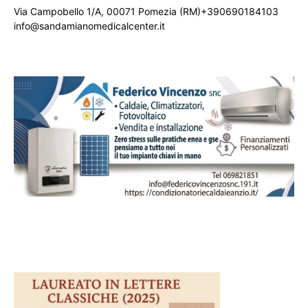
Via Campobello 1/A, 00071 Pomezia (RM)+390690184103
info@sandamianomedicalcenter.it