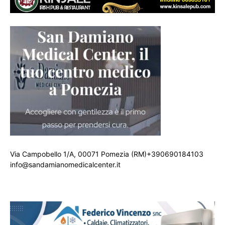
Via Campobello 1/A, 00071 Pomezia (RM)+390690184103
info@sandamianomedicalcenter.it