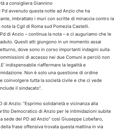
età a consigliera Giannino
el Pd avvenuto questa notte ad Anzio che ha
ante, imbrattato i muri con scritte di minaccia contro la
 nota la Cgil di Roma sud Pomezia Castelli.
 Pd di Anzio – continua la nota – e ci auguriamo che le
ccaduto. Questi atti giungono in un momento assai
Netturno, dove sono in corso importanti indagini sulla
e commissioni di accesso nei due Comuni e perciò non
’ indispensabile riaffermare la legalità e
timidazione. Non è solo una questione di ordine
 coinvolgere tutta la società civile e che ci vede
clude il sindacato”.
 di Anzio: “Esprimo solidarietà e vicinanza alla
rtito Democratico di Anzio per le intimidazioni subite
o la sede del PD ad Anzio” così Giuseppe Lobefaro,
 della frase offensiva trovata questa mattina in via