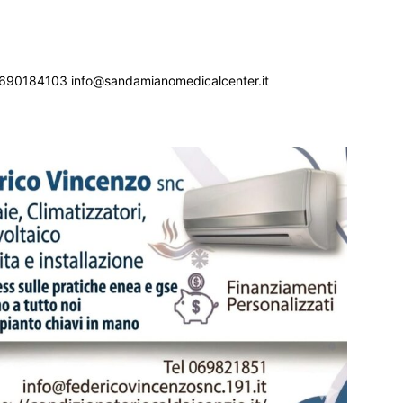
690184103 info@sandamianomedicalcenter.it