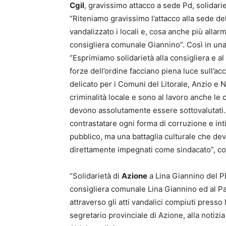
Cgil
, gravissimo attacco a sede Pd, solidari
“Riteniamo gravissimo l’attacco alla sede d
vandalizzato i locali e, cosa anche più allarm
consigliera comunale Giannino”. Così in una
“Esprimiamo solidarietà alla consigliera e al
forze dell’ordine facciano piena luce sull’a
delicato per i Comuni del Litorale, Anzio e 
criminalità locale e sono al lavoro anche l
devono assolutamente essere sottovalutati..E
contrastatare ogni forma di corruzione e in
pubblico, ma una battaglia culturale che deve
direttamente impegnati come sindacato”, con
“Solidarietà di
Azione
a Lina Giannino del PD
consigliera comunale Lina Giannino ed al Pa
attraverso gli atti vandalici compiuti press
segretario provinciale di Azione, alla notizia