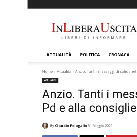
InLiberaUscita
ATTUALITÀ
POLITICA
CRONACA
Home
Attualità
Anzio. Tanti i messaggi di solidariet
Attualità
Anzio. Tanti i mess
Pd e alla consigli
By
Claudio Pelagallo
31 Maggio 2022