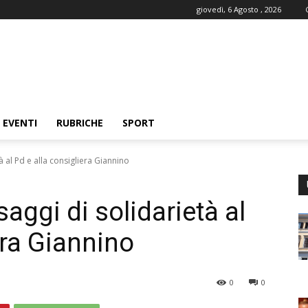
giovedì, 6 Agosto , 2026
EVENTI
RUBRICHE
SPORT
à al Pd e alla consigliera Giannino
aggi di solidarietà al
era Giannino
0
0