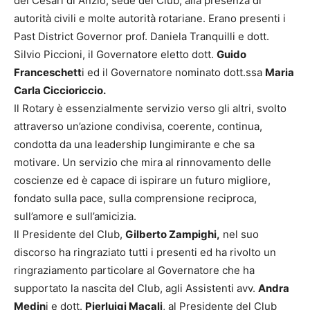
dei Cesari di Anzio, sede del Club, alla presenza di
autorità civili e molte autorità rotariane. Erano presenti i
Past District Governor prof. Daniela Tranquilli e dott.
Silvio Piccioni, il Governatore eletto dott.
Guido
Franceschett
i ed il Governatore nominato dott.ssa
Maria
Carla Ciccioriccio.
Il Rotary è essenzialmente servizio verso gli altri, svolto
attraverso un’azione condivisa, coerente, continua,
condotta da una leadership lungimirante e che sa
motivare. Un servizio che mira al rinnovamento delle
coscienze ed è capace di ispirare un futuro migliore,
fondato sulla pace, sulla comprensione reciproca,
sull’amore e sull’amicizia.
Il Presidente del Club,
Gilberto Zampighi,
nel suo
discorso ha ringraziato tutti i presenti ed ha rivolto un
ringraziamento particolare al Governatore che ha
supportato la nascita del Club, agli Assistenti avv.
Andra
Medin
i e dott.
Pierluigi Macali
, al Presidente del Club