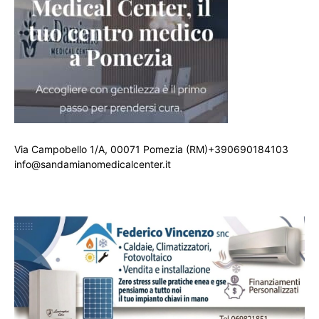
Via Campobello 1/A, 00071 Pomezia (RM)+390690184103
info@sandamianomedicalcenter.it