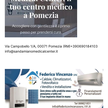
Via Campobello 1/A, 00071 Pomezia (RM)+390690184103
info@sandamianomedicalcenter.it