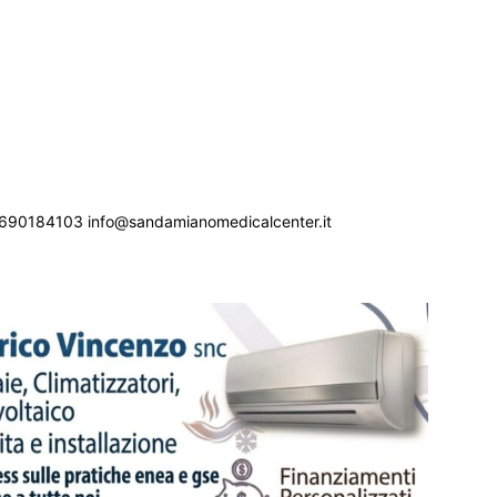
690184103 info@sandamianomedicalcenter.it