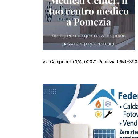
Via Campobello 1/A, 00071 Pomezia (RM)+390