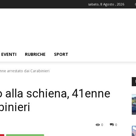
sabato, 8 Agosto , 2026
EVENTI
RUBRICHE
SPORT
enne arrestato dai Carabinieri
o alla schiena, 41enne
binieri
0
0