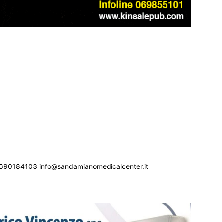
690184103 info@sandamianomedicalcenter.it