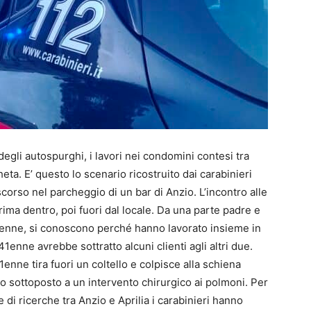
e degli autospurghi, i lavori nei condomini contesi tra
eta. E’ questo lo scenario ricostruito dai carabinieri
corso nel parcheggio di un bar di Anzio. L’incontro alle
ima dentro, poi fuori dal locale. Da una parte padre e
n 41 enne, si conoscono perché hanno lavorato insieme in
41enne avrebbe sottratto alcuni clienti agli altri due.
41enne tira fuori un coltello e colpisce alla schiena
o sottoposto a un intervento chirurgico ai polmoni. Per
re di ricerche tra Anzio e Aprilia i carabinieri hanno