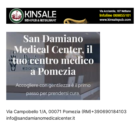
Via Campobello 1/A, 00071 Pomezia (RM)+390690184103
info@sandamianomedicalcenter.it