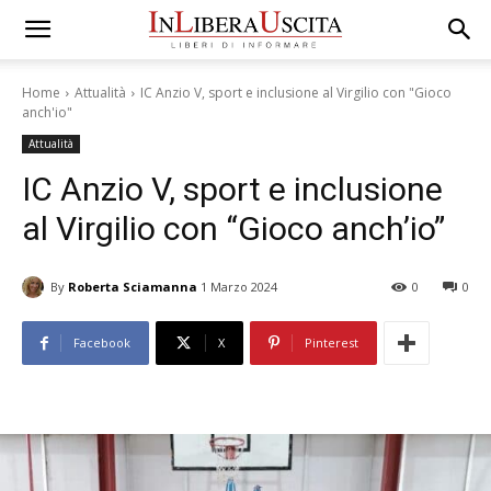
Home
Attualità
IC Anzio V, sport e inclusione al Virgilio con "Gioco
anch'io"
Attualità
IC Anzio V, sport e inclusione
al Virgilio con “Gioco anch’io”
By
Roberta Sciamanna
1 Marzo 2024
0
0
Facebook
X
Pinterest