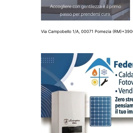
Via Campobello 1/A, 00071 Pomezia (RM)+390