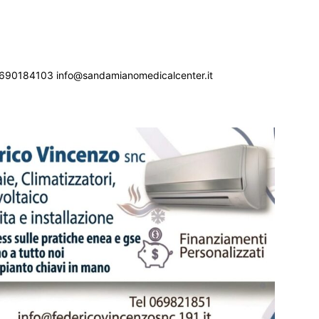
690184103 info@sandamianomedicalcenter.it