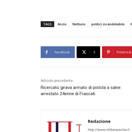
TAGS
Anzio
Nettuno
politici incandidabile
Facebook
X
Pinterest
Articolo precedente
Ricercato girava armato di pistola a salve:
arrestato 24enne di Frascati
Redazione
http://www.inliberauscita.it