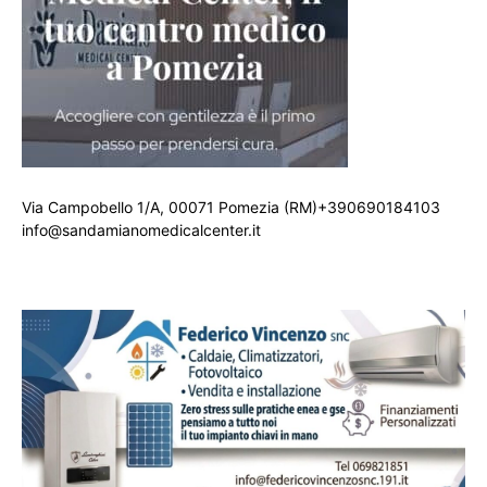
Via Campobello 1/A, 00071 Pomezia (RM)+390690184103
info@sandamianomedicalcenter.it