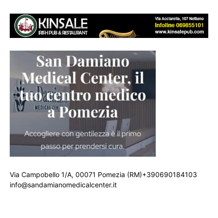
Via Campobello 1/A, 00071 Pomezia (RM)+390690184103
info@sandamianomedicalcenter.it