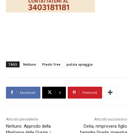
TAGS
Nettuno
Plastic free
pulizia spiaggia
Facebook
X
Pinterest
Articolo precedente
Articolo successivo
Nettuno. Approdo della
Ostia, rimprovera figlio
Madonna delle Grazie: i
famiglia Spada: maestra