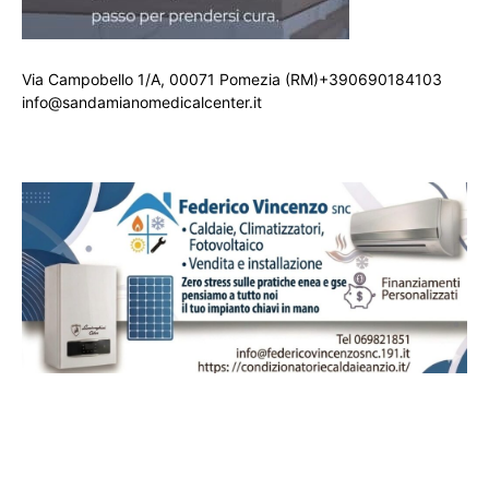
Via Campobello 1/A, 00071 Pomezia (RM)+390690184103
info@sandamianomedicalcenter.it