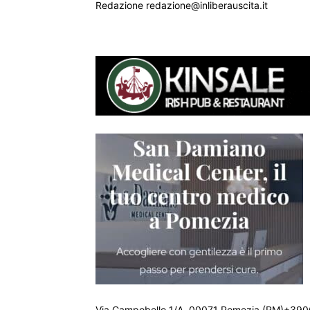
Redazione redazione@inliberauscita.it
Via Campobello 1/A, 00071 Pomezia (RM)+390