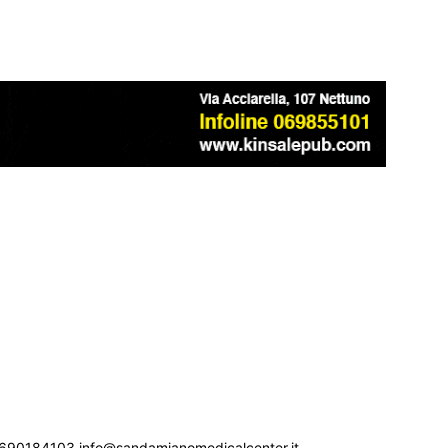
690184103 info@sandamianomedicalcenter.it