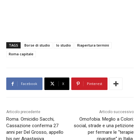
TAGS
Borse di studio
Io studio
Riapertura termini
Roma capitale
Facebook
X
Pinterest
Articolo precedente
Articolo successivo
Roma. Omicidio Sacchi,
Omofobia. Meglio a Colori:
Cassazione conferma 27
social, strade e una petizione
anni per Del Grosso, appello
per fermare le “terapie
bis per Anastasiya
riparative” in Italia.