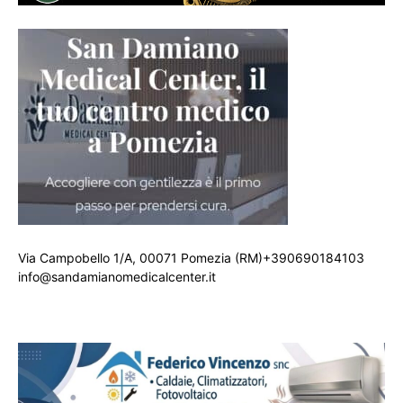
Via Campobello 1/A, 00071 Pomezia (RM)+390690184103
info@sandamianomedicalcenter.it