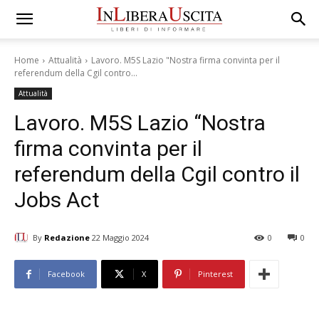
Home
Attualità
Lavoro. M5S Lazio "Nostra firma convinta per il
referendum della Cgil contro...
Attualità
Lavoro. M5S Lazio “Nostra
firma convinta per il
referendum della Cgil contro il
Jobs Act
By
Redazione
22 Maggio 2024
0
0
Facebook
X
Pinterest