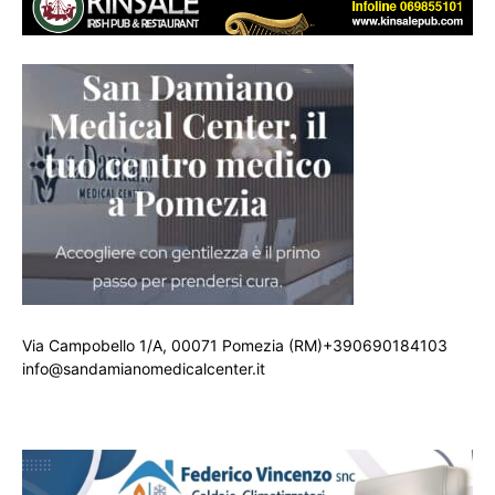
Via Campobello 1/A, 00071 Pomezia (RM)+390690184103
info@sandamianomedicalcenter.it