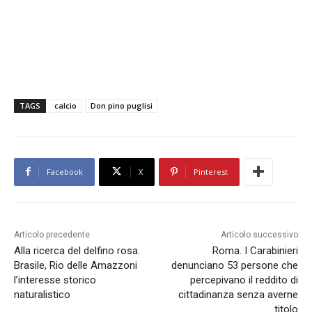
TAGS
calcio
Don pino puglisi
Facebook
X
Pinterest
Articolo precedente
Articolo successivo
Alla ricerca del delfino rosa.
Roma. I Carabinieri
Brasile, Rio delle Amazzoni
denunciano 53 persone che
l’interesse storico
percepivano il reddito di
naturalistico
cittadinanza senza averne
titolo