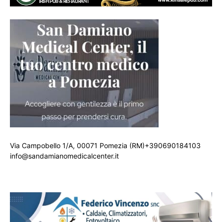
Via Campobello 1/A, 00071 Pomezia (RM)+390690184103
info@sandamianomedicalcenter.it