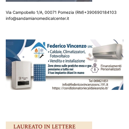
Via Campobello 1/A, 00071 Pomezia (RM)+390690184103
info@sandamianomedicalcenter.it