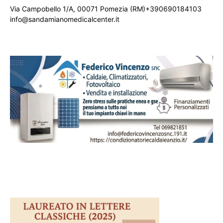
Via Campobello 1/A, 00071 Pomezia (RM)+390690184103
info@sandamianomedicalcenter.it