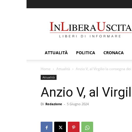
InLiberaUscita
ATTUALITÀ
POLITICA
CRONACA
Home
Attualità
Anzio V, al Virgilio la consegna d
Attualità
Anzio V, al Virg
Di
Redazione
-
5 Giugno 2024