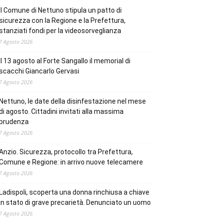
Il Comune di Nettuno stipula un patto di
sicurezza con la Regione e la Prefettura,
stanziati fondi per la videosorveglianza
7 Agosto 2026
Il 13 agosto al Forte Sangallo il memorial di
scacchi Giancarlo Gervasi
7 Agosto 2026
Nettuno, le date della disinfestazione nel mese
di agosto. Cittadini invitati alla massima
prudenza
7 Agosto 2026
Anzio. Sicurezza, protocollo tra Prefettura,
Comune e Regione: in arrivo nuove telecamere
7 Agosto 2026
Ladispoli, scoperta una donna rinchiusa a chiave
in stato di grave precarietà. Denunciato un uomo
7 Agosto 2026